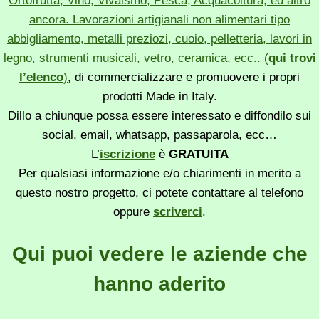
Ortofrutta, Vino, Vivaismo, Pesca, Acquacoltura, ed altro
ancora. Lavorazioni artigianali non alimentari tipo
abbigliamento, metalli preziozi, cuoio, pelletteria, lavori in
legno, strumenti musicali, vetro, ceramica, ecc.. (
qui trovi
l’elenco
)
, di commercializzare e promuovere i propri
prodotti Made in Italy.
Dillo a chiunque possa essere interessato e diffondilo sui
social, email, whatsapp, passaparola, ecc…
L’
iscrizione
è
GRATUITA
Per qualsiasi informazione e/o chiarimenti in merito a
questo nostro progetto, ci potete contattare al telefono
oppure
scriverci
.
Qui puoi vedere le aziende che
hanno aderito