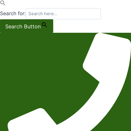
Search for:
Search Button
Salta
al
contenuto