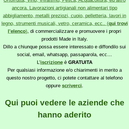
Ortofrutta, Vino, Vivaismo, Pesca, Acquacoltura, ed altro
ancora. Lavorazioni artigianali non alimentari tipo
abbigliamento, metalli preziozi, cuoio, pelletteria, lavori in
legno, strumenti musicali, vetro, ceramica, ecc.. (
qui trovi
l’elenco
)
, di commercializzare e promuovere i propri
prodotti Made in Italy.
Dillo a chiunque possa essere interessato e diffondilo sui
social, email, whatsapp, passaparola, ecc…
L’
iscrizione
è
GRATUITA
Per qualsiasi informazione e/o chiarimenti in merito a
questo nostro progetto, ci potete contattare al telefono
oppure
scriverci
.
Qui puoi vedere le aziende che
hanno aderito