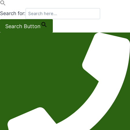
Search for:
Search Button
Salta
al
contenuto