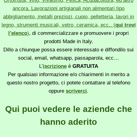
Ortofrutta, Vino, Vivaismo, Pesca, Acquacoltura, ed altro
ancora. Lavorazioni artigianali non alimentari tipo
abbigliamento, metalli preziozi, cuoio, pelletteria, lavori in
legno, strumenti musicali, vetro, ceramica, ecc.. (
qui trovi
l’elenco
)
, di commercializzare e promuovere i propri
prodotti Made in Italy.
Dillo a chiunque possa essere interessato e diffondilo sui
social, email, whatsapp, passaparola, ecc…
L’
iscrizione
è
GRATUITA
Per qualsiasi informazione e/o chiarimenti in merito a
questo nostro progetto, ci potete contattare al telefono
oppure
scriverci
.
Qui puoi vedere le aziende che
hanno aderito