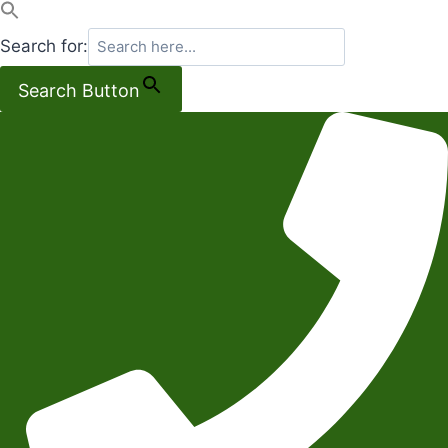
Search for:
Search Button
Salta
al
contenuto