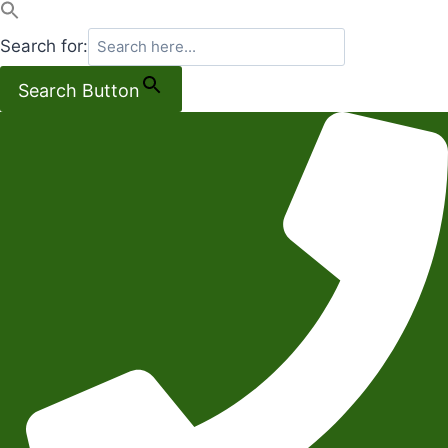
Search for:
Search Button
Salta
al
contenuto