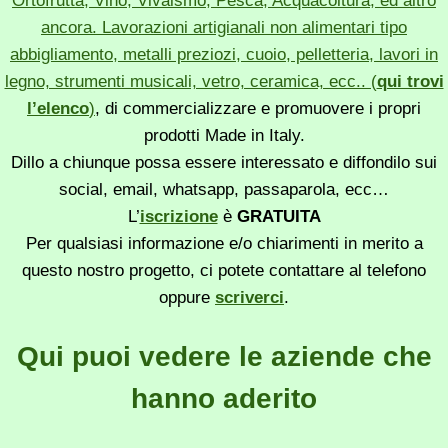
Ortofrutta, Vino, Vivaismo, Pesca, Acquacoltura, ed altro
ancora. Lavorazioni artigianali non alimentari tipo
abbigliamento, metalli preziozi, cuoio, pelletteria, lavori in
legno, strumenti musicali, vetro, ceramica, ecc.. (
qui trovi
l’elenco
)
, di commercializzare e promuovere i propri
prodotti Made in Italy.
Dillo a chiunque possa essere interessato e diffondilo sui
social, email, whatsapp, passaparola, ecc…
L’
iscrizione
è
GRATUITA
Per qualsiasi informazione e/o chiarimenti in merito a
questo nostro progetto, ci potete contattare al telefono
oppure
scriverci
.
Qui puoi vedere le aziende che
hanno aderito