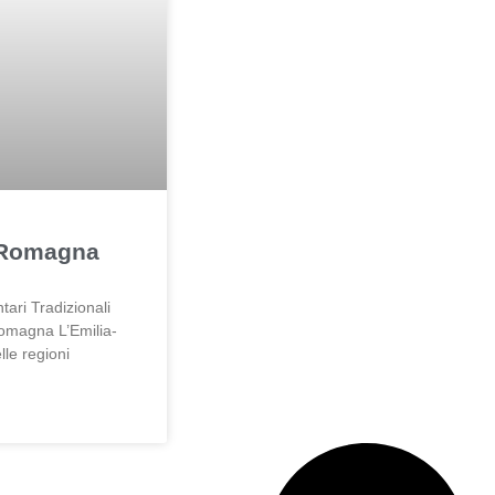
 Romagna
tari Tradizionali
Romagna L’Emilia-
le regioni