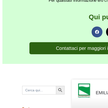
Per qualsiasi informazione e/o ch
Qui p
Contattaci per maggiori 
Search Button
Search
for: