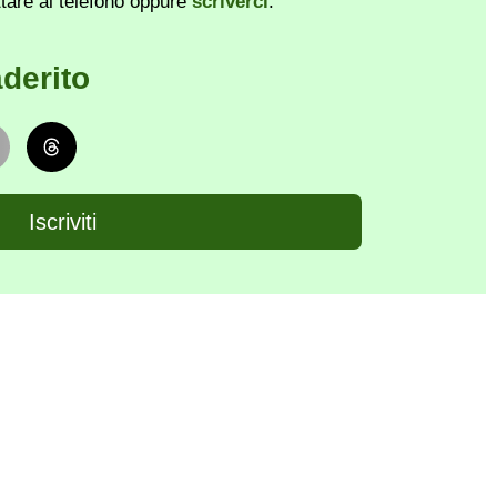
ttare al telefono oppure
scriverci
.
derito
Iscriviti