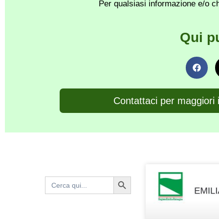
Per qualsiasi informazione e/o ch
Qui p
Contattaci per maggiori 
Search Button
Search
for: