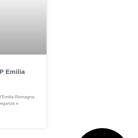
P Emilia
ll’Emilia-Romagna:
leganza e