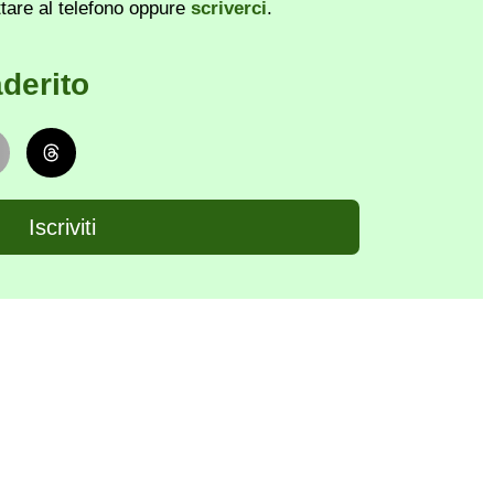
ttare al telefono oppure
scriverci
.
derito
Iscriviti