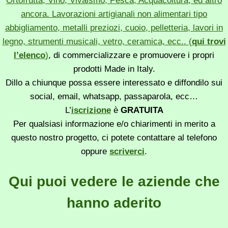
Ortofrutta, Vino, Vivaismo, Pesca, Acquacoltura, ed altro
ancora. Lavorazioni artigianali non alimentari tipo
abbigliamento, metalli preziozi, cuoio, pelletteria, lavori in
legno, strumenti musicali, vetro, ceramica, ecc.. (
qui trovi
l’elenco
)
, di commercializzare e promuovere i propri
prodotti Made in Italy.
Dillo a chiunque possa essere interessato e diffondilo sui
social, email, whatsapp, passaparola, ecc…
L’
iscrizione
è
GRATUITA
Per qualsiasi informazione e/o chiarimenti in merito a
questo nostro progetto, ci potete contattare al telefono
oppure
scriverci
.
Qui puoi vedere le aziende che
hanno aderito