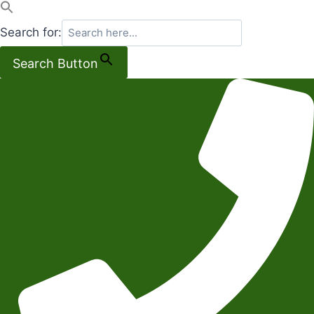
Search for:
Search Button
Salta
al
contenuto