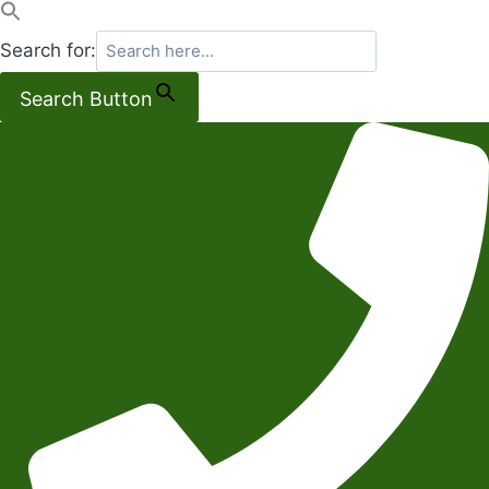
Search for:
Search Button
Salta
al
contenuto