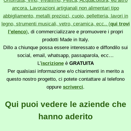
Ortofrutta, Vino, Vivaismo, Pesca, Acquacoltura, ed altro
ancora. Lavorazioni artigianali non alimentari tipo
abbigliamento, metalli preziozi, cuoio, pelletteria, lavori in
legno, strumenti musicali, vetro, ceramica, ecc.. (
qui trovi
l’elenco
)
, di commercializzare e promuovere i propri
prodotti Made in Italy.
Dillo a chiunque possa essere interessato e diffondilo sui
social, email, whatsapp, passaparola, ecc…
L’
iscrizione
è
GRATUITA
Per qualsiasi informazione e/o chiarimenti in merito a
questo nostro progetto, ci potete contattare al telefono
oppure
scriverci
.
Qui puoi vedere le aziende che
hanno aderito