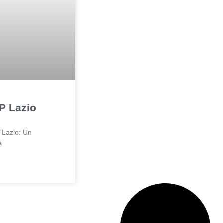
P Lazio
 Lazio: Un
a