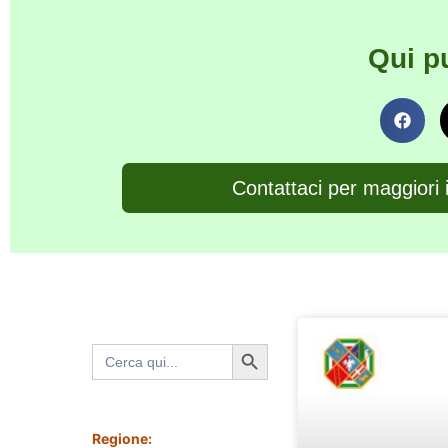
Qui p
Contattaci per maggiori 
Search Button
Search
for:
Regione: