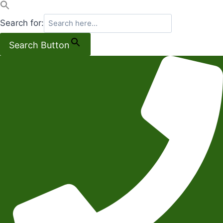
Search for:
Search Button
Salta
al
contenuto