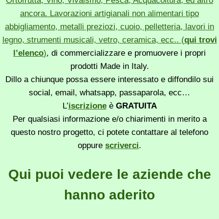
Ortofrutta, Vino, Vivaismo, Pesca, Acquacoltura, ed altro
ancora. Lavorazioni artigianali non alimentari tipo
abbigliamento, metalli preziozi, cuoio, pelletteria, lavori in
legno, strumenti musicali, vetro, ceramica, ecc.. (
qui trovi
l’elenco
)
, di commercializzare e promuovere i propri
prodotti Made in Italy.
Dillo a chiunque possa essere interessato e diffondilo sui
social, email, whatsapp, passaparola, ecc…
L’
iscrizione
è
GRATUITA
Per qualsiasi informazione e/o chiarimenti in merito a
questo nostro progetto, ci potete contattare al telefono
oppure
scriverci
.
Qui puoi vedere le aziende che
hanno aderito