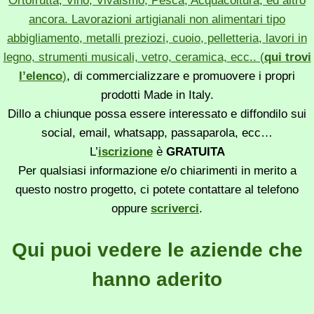
Ortofrutta, Vino, Vivaismo, Pesca, Acquacoltura, ed altro
ancora. Lavorazioni artigianali non alimentari tipo
abbigliamento, metalli preziozi, cuoio, pelletteria, lavori in
legno, strumenti musicali, vetro, ceramica, ecc.. (
qui trovi
l’elenco
)
, di commercializzare e promuovere i propri
prodotti Made in Italy.
Dillo a chiunque possa essere interessato e diffondilo sui
social, email, whatsapp, passaparola, ecc…
L’
iscrizione
è
GRATUITA
Per qualsiasi informazione e/o chiarimenti in merito a
questo nostro progetto, ci potete contattare al telefono
oppure
scriverci
.
Qui puoi vedere le aziende che
hanno aderito