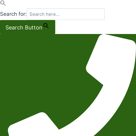
Search for:
Search Button
Salta
al
contenuto