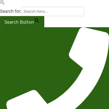
Search for:
Search Button
Salta
al
contenuto