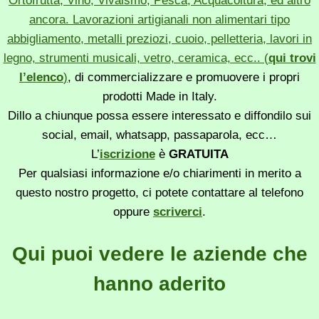
Ortofrutta, Vino, Vivaismo, Pesca, Acquacoltura, ed altro
ancora. Lavorazioni artigianali non alimentari tipo
abbigliamento, metalli preziozi, cuoio, pelletteria, lavori in
legno, strumenti musicali, vetro, ceramica, ecc.. (
qui trovi
l’elenco
)
, di commercializzare e promuovere i propri
prodotti Made in Italy.
Dillo a chiunque possa essere interessato e diffondilo sui
social, email, whatsapp, passaparola, ecc…
L’
iscrizione
è
GRATUITA
Per qualsiasi informazione e/o chiarimenti in merito a
questo nostro progetto, ci potete contattare al telefono
oppure
scriverci
.
Qui puoi vedere le aziende che
hanno aderito