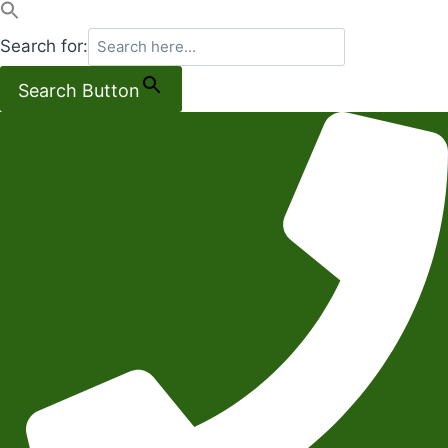
Search for:
Search Button
Salta
al
contenuto