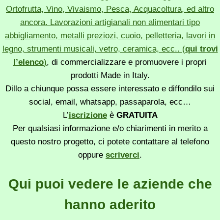
Ortofrutta, Vino, Vivaismo, Pesca, Acquacoltura, ed altro
ancora. Lavorazioni artigianali non alimentari tipo
abbigliamento, metalli preziozi, cuoio, pelletteria, lavori in
legno, strumenti musicali, vetro, ceramica, ecc.. (
qui trovi
l’elenco
)
, di commercializzare e promuovere i propri
prodotti Made in Italy.
Dillo a chiunque possa essere interessato e diffondilo sui
social, email, whatsapp, passaparola, ecc…
L’
iscrizione
è
GRATUITA
Per qualsiasi informazione e/o chiarimenti in merito a
questo nostro progetto, ci potete contattare al telefono
oppure
scriverci
.
Qui puoi vedere le aziende che
hanno aderito