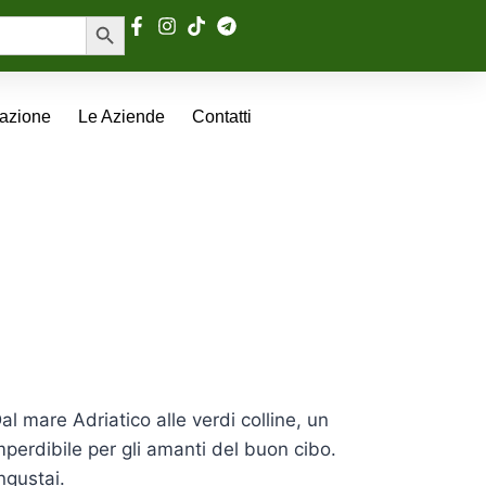
Search Button
tazione
Le Aziende
Contatti
l mare Adriatico alle verdi colline, un
mperdibile per gli amanti del buon cibo.
ngustai.