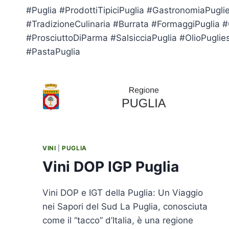
#Puglia #ProdottiTipiciPuglia #GastronomiaPugl
#TradizioneCulinaria #Burrata #FormaggiPuglia 
#ProsciuttoDiParma #SalsicciaPuglia #OlioPugli
#PastaPuglia
VINI
|
PUGLIA
Vini DOP IGP Puglia
Vini DOP e IGT della Puglia: Un Viaggio
nei Sapori del Sud La Puglia, conosciuta
come il “tacco” d’Italia, è una regione