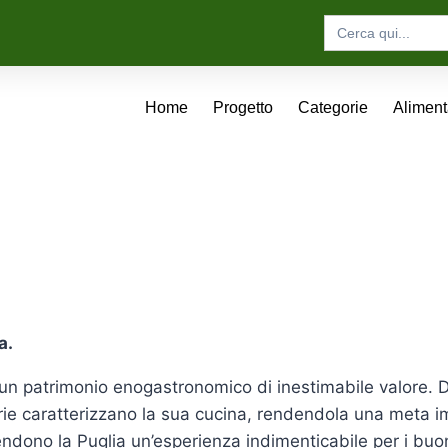
Search
for:
Home
Progetto
Categorie
Alimen
a.
e un patrimonio enogastronomico di inestimabile valore. Da
narie caratterizzano la sua cucina, rendendola una meta i
endono la Puglia un’esperienza indimenticabile per i buo