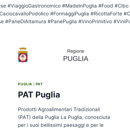
iese #ViaggioGastronomico #MadeInPuglia #Food #Cibo #
#CaciocavalloPodolico #FormaggiPuglia #RicottaForte #
ese #PaneDiAltamura #PanePuglia #VinoPrimitivo #ViniP
PUGLIA
|
PAT
PAT Puglia
Prodotti Agroalimentari Tradizionali
(PAT) della Puglia La Puglia, conosciuta
per i suoi bellissimi paesaggi e per le