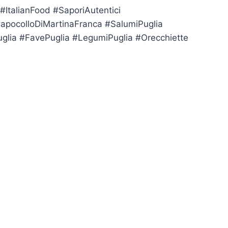
ItalianFood #SaporiAutentici
CapocolloDiMartinaFranca #SalumiPuglia
uglia #FavePuglia #LegumiPuglia #Orecchiette