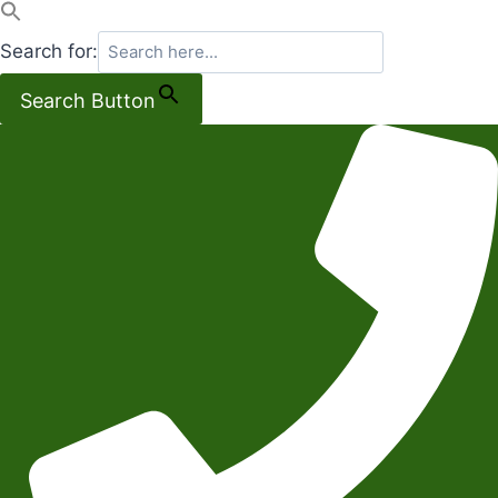
Search for:
Search Button
Salta
al
contenuto