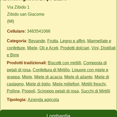
Via Zibido 1
Zibido san Giacomo
(MI)
Cellulare:
3483541066
Categoria:
Bevande
,
Frutta
,
Legno e affini
,
Marmellate e
confetture
,
Miele
,
Oli e Aceti
,
Prodotti dolciari
,
Vini, Distillati
e Birre
Prodotti tradizionali:
Biscotti con mirtilli
,
Composta di
petali di rosa
,
Confettura di Mirtillo
,
Liquore con miele e
grappa
,
Miele
,
Miele di acacia
,
Miele di ailanto
,
Miele di
castagno
,
Miele di tiglio
,
Miele millefiori
,
Mirtilli freschi
,
Polline
,
Propoli
,
Sciroppo petali di rosa
,
Succhi di Mirtilli
Tipologia:
Azienda agricola
Lombardia