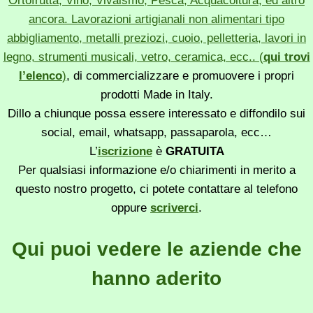
Ortofrutta, Vino, Vivaismo, Pesca, Acquacoltura, ed altro
ancora. Lavorazioni artigianali non alimentari tipo
abbigliamento, metalli preziozi, cuoio, pelletteria, lavori in
legno, strumenti musicali, vetro, ceramica, ecc.. (
qui trovi
l’elenco
)
, di commercializzare e promuovere i propri
prodotti Made in Italy.
Dillo a chiunque possa essere interessato e diffondilo sui
social, email, whatsapp, passaparola, ecc…
L’
iscrizione
è
GRATUITA
Per qualsiasi informazione e/o chiarimenti in merito a
questo nostro progetto, ci potete contattare al telefono
oppure
scriverci
.
Qui puoi vedere le aziende che
hanno aderito