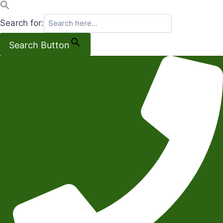
Search for:
Search Button
Salta
al
contenuto