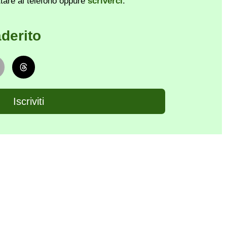
ttare al telefono oppure
scriverci
.
derito
Iscriviti