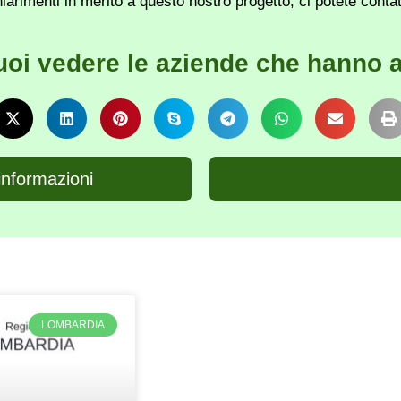
iarimenti in merito a questo nostro progetto, ci potete conta
uoi vedere le aziende che hanno a
informazioni
LOMBARDIA