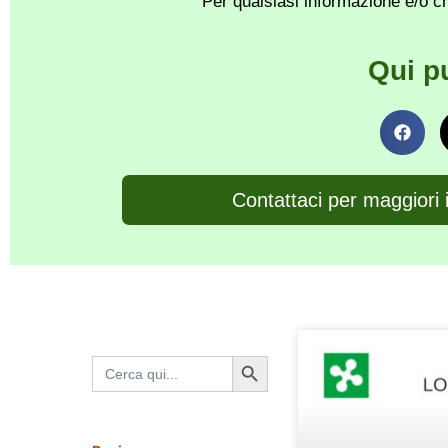
Per qualsiasi informazione e/o ch
Qui p
Contattaci per maggiori 
Search Button
Search
for: