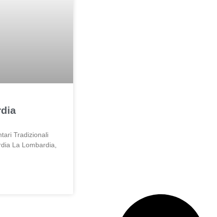
dia
tari Tradizionali
rdia La Lombardia,