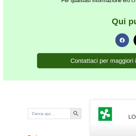
Per qualsiasi informazione e/o ch
Qui p
Contattaci per maggiori 
Search Button
Search
for: