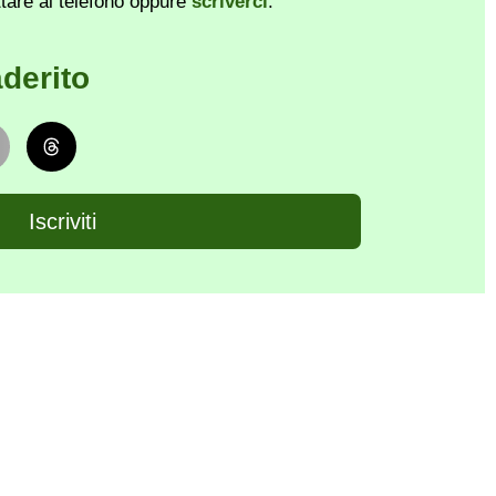
ttare al telefono oppure
scriverci
.
derito
Iscriviti