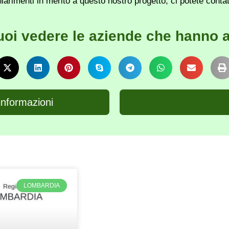
iarimenti in merito a questo nostro progetto, ci potete conta
uoi vedere le aziende che hanno a
informazioni
LOMBARDIA