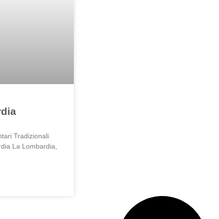
dia
tari Tradizionali
rdia La Lombardia,