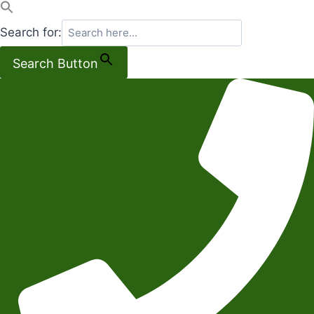
Search for:
Search Button
Salta
al
contenuto