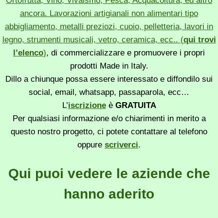
Ortofrutta, Vino, Vivaismo, Pesca, Acquacoltura, ed altro
ancora. Lavorazioni artigianali non alimentari tipo
abbigliamento, metalli preziozi, cuoio, pelletteria, lavori in
legno, strumenti musicali, vetro, ceramica, ecc.. (
qui trovi
l’elenco
)
, di commercializzare e promuovere i propri
prodotti Made in Italy.
Dillo a chiunque possa essere interessato e diffondilo sui
social, email, whatsapp, passaparola, ecc…
L’
iscrizione
è
GRATUITA
Per qualsiasi informazione e/o chiarimenti in merito a
questo nostro progetto, ci potete contattare al telefono
oppure
scriverci
.
Qui puoi vedere le aziende che
hanno aderito