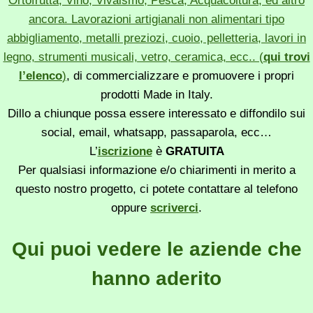
Ortofrutta, Vino, Vivaismo, Pesca, Acquacoltura, ed altro
ancora. Lavorazioni artigianali non alimentari tipo
abbigliamento, metalli preziozi, cuoio, pelletteria, lavori in
legno, strumenti musicali, vetro, ceramica, ecc.. (
qui trovi
l’elenco
)
, di commercializzare e promuovere i propri
prodotti Made in Italy.
Dillo a chiunque possa essere interessato e diffondilo sui
social, email, whatsapp, passaparola, ecc…
L’
iscrizione
è
GRATUITA
Per qualsiasi informazione e/o chiarimenti in merito a
questo nostro progetto, ci potete contattare al telefono
oppure
scriverci
.
Qui puoi vedere le aziende che
hanno aderito