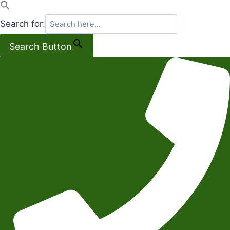
Search for:
Search Button
Salta
al
contenuto