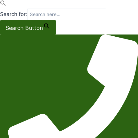
Search for:
Search Button
Salta
al
contenuto