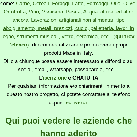
come:
Carne, Cereali, Foraggi, Latte, Formaggi, Olio, Olive,
Ortofrutta, Vino, Vivaismo, Pesca, Acquacoltura, ed altro
ancora. Lavorazioni artigianali non alimentari tipo
abbigliamento, metalli preziozi, cuoio, pelletteria, lavori in
legno, strumenti musicali, vetro, ceramica, ecc.. (
qui trovi
l’elenco
)
, di commercializzare e promuovere i propri
prodotti Made in Italy.
Dillo a chiunque possa essere interessato e diffondilo sui
social, email, whatsapp, passaparola, ecc…
L’
iscrizione
è
GRATUITA
Per qualsiasi informazione e/o chiarimenti in merito a
questo nostro progetto, ci potete contattare al telefono
oppure
scriverci
.
Qui puoi vedere le aziende che
hanno aderito