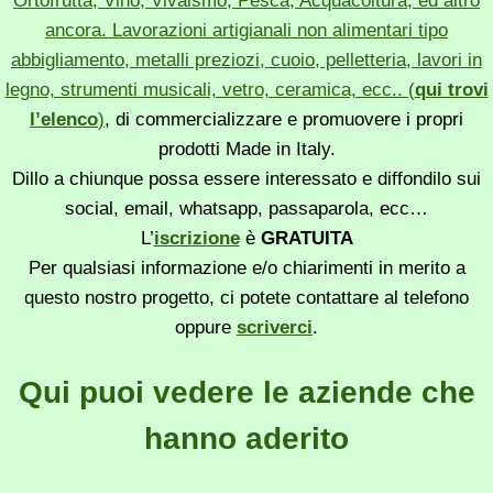
Ortofrutta, Vino, Vivaismo, Pesca, Acquacoltura, ed altro
ancora. Lavorazioni artigianali non alimentari tipo
abbigliamento, metalli preziozi, cuoio, pelletteria, lavori in
legno, strumenti musicali, vetro, ceramica, ecc.. (
qui trovi
l’elenco
)
, di commercializzare e promuovere i propri
prodotti Made in Italy.
Dillo a chiunque possa essere interessato e diffondilo sui
social, email, whatsapp, passaparola, ecc…
L’
iscrizione
è
GRATUITA
Per qualsiasi informazione e/o chiarimenti in merito a
questo nostro progetto, ci potete contattare al telefono
oppure
scriverci
.
Qui puoi vedere le aziende che
hanno aderito