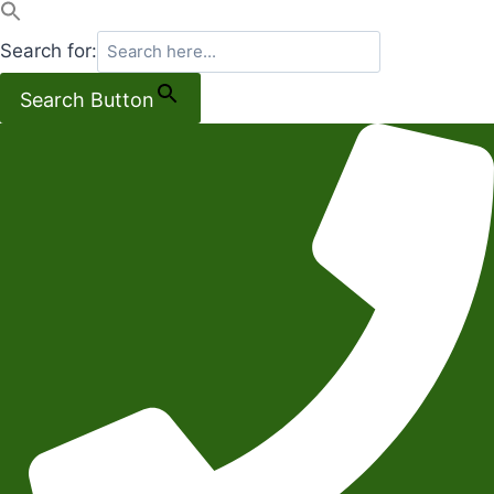
Search for:
Search Button
Salta
al
contenuto