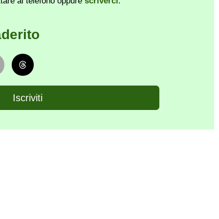
ttare al telefono oppure
scriverci
.
derito
Iscriviti