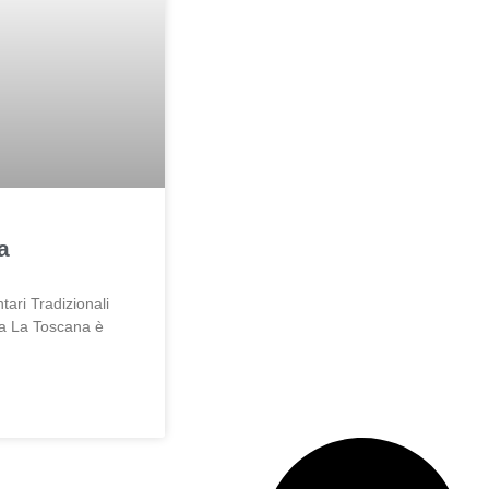
a
tari Tradizionali
na La Toscana è