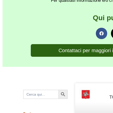
Per qualsiasi informazione e/o ch
Qui p
Contattaci per maggiori 
Search Button
Search
for: