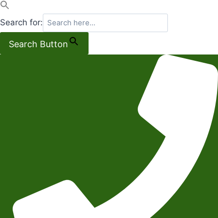
Search for:
Search Button
Salta
al
contenuto