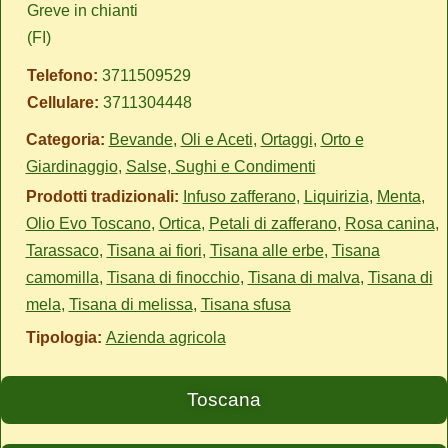
Greve in chianti
(FI)
Telefono:
3711509529
Cellulare:
3711304448
Categoria:
Bevande
,
Oli e Aceti
,
Ortaggi
,
Orto e
Giardinaggio
,
Salse, Sughi e Condimenti
Prodotti tradizionali:
Infuso zafferano
,
Liquirizia
,
Menta
,
Olio Evo Toscano
,
Ortica
,
Petali di zafferano
,
Rosa canina
,
Tarassaco
,
Tisana ai fiori
,
Tisana alle erbe
,
Tisana
camomilla
,
Tisana di finocchio
,
Tisana di malva
,
Tisana di
mela
,
Tisana di melissa
,
Tisana sfusa
Tipologia:
Azienda agricola
Toscana