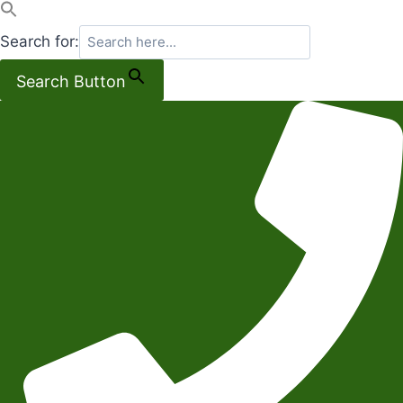
Search for:
Search Button
Salta
al
contenuto