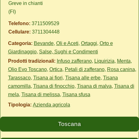
Greve in chianti
(FI)
Telefono:
3711509529
Cellulare:
3711304448
Categoria:
Bevande
,
Oli e Aceti
,
Ortaggi
,
Orto e
Giardinaggio
,
Salse, Sughi e Condimenti
Prodotti tradizionali:
Infuso zafferano
,
Liquirizia
,
Menta
,
Olio Evo Toscano
,
Ortica
,
Petali di zafferano
,
Rosa canina
,
Tarassaco
,
Tisana ai fiori
,
Tisana alle erbe
,
Tisana
camomilla
,
Tisana di finocchio
,
Tisana di malva
,
Tisana di
mela
,
Tisana di melissa
,
Tisana sfusa
Tipologia:
Azienda agricola
Toscana